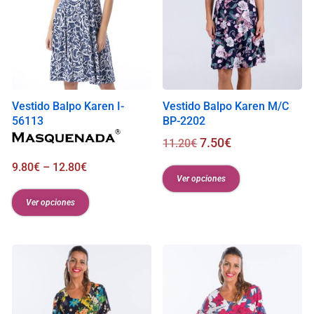
Vestido Balpo Karen I-
Vestido Balpo Karen M/C
56113
BP-2202
7.50
€
11.20
€
9.80
€
–
12.80
€
Ver opciones
Ver opciones