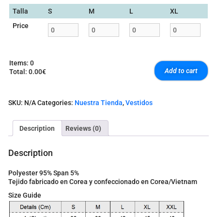
Talla
S
M
L
XL
Price
Items
:
0
Add to cart
Total
:
0.00€
0
I
t
SKU:
N/A
Categories:
Nuestra Tienda
,
Vestidos
e
m
s
Description
Reviews (0)
.
Y
o
Description
u
r
Polyester 95% Span 5%
t
Tejido fabricado en Corea y confeccionado en Corea/Vietnam
o
t
Size Guide
a
l