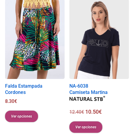
Falda Estampada
NA-6038
Cordones
Camiseta Martina
8.30
€
10.50
€
12.40
€
Ver opciones
Ver opciones