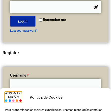
Remember me
Log in
Lost your password?
Register
Username
*
Política de Cookies
Email address
*
Para proporcionar las mejores experiencias, usamos tecnologías como los