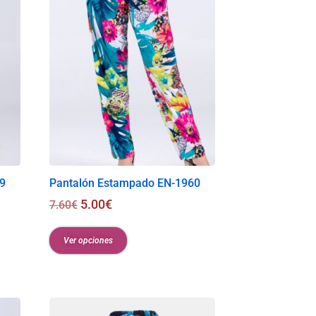
9
Pantalón Estampado EN-1960
5.00
€
7.60
€
Ver opciones