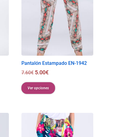
Pantalón Estampado EN-1942
5.00
€
7.60
€
Ver opciones