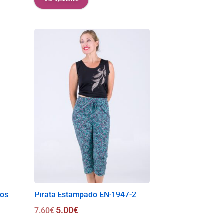
los
Pirata Estampado EN-1947-2
5.00
€
7.60
€