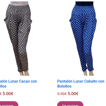
alón Lunar Cacao con
Pantalón Lunar Cobalto con
llos
Bolsillos
5.00
€
5.00
€
€
5.90
€
r opciones
Ver opciones