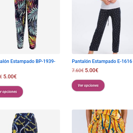
alón Estampado BP-1939-
Pantalón Estampado E-1616
5.00
€
7.60
€
5.00
€
€
Ver opciones
r opciones