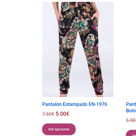
Pantalón Estampado EN-1976
Pant
Bolsi
5.00
€
7.60
€
5.90
Ver opciones
Ve