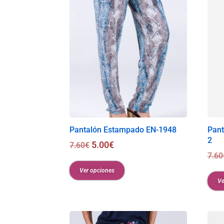
Pantalón Estampado EN-1948
Pant
2
5.00
€
7.60
€
7.60
Ver opciones
Ve