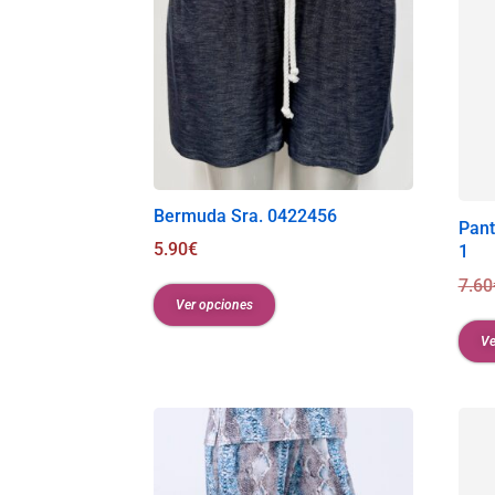
Bermuda Sra. 0422456
Pant
5.90
€
1
7.60
Ver opciones
Ve