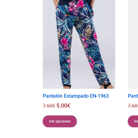
Pantalón Estampado EN-1963
Pant
5.00
€
7.60
€
7.60
Ver opciones
Ve