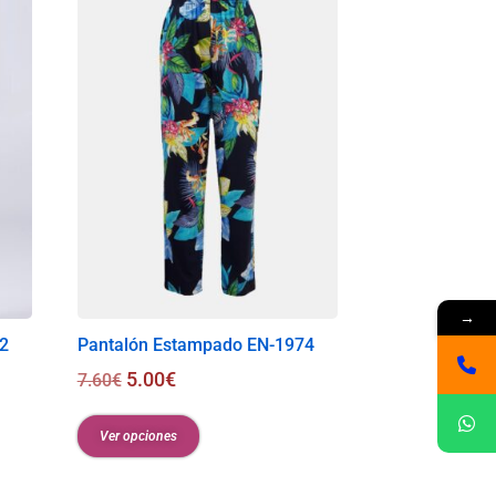
→
2
Pantalón Estampado EN-1974
5.00
€
7.60
€
Ver opciones