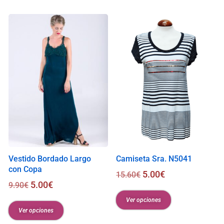
i
s
0
.
0
0
€
Vestido Bordado Largo
Camiseta Sra. N5041
con Copa
5.00
€
15.60
€
5.00
€
9.90
€
Ver opciones
Ver opciones