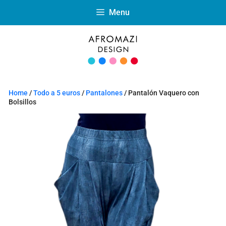
Menu
Home
/
Todo a 5 euros
/
Pantalones
/ Pantalón Vaquero con
Bolsillos