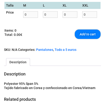
Talla
M
L
XL
XXL
Price
Items
:
0
Add to cart
Total
:
0.00€
0
I
t
SKU:
N/A
Categories:
Pantalones
,
Todo a 5 euros
e
m
s
Description
.
Y
o
Description
u
r
Polyester 95% Span 5%
t
Tejido fabricado en Corea y confeccionado en Corea/Vietnam
o
t
a
Related products
l