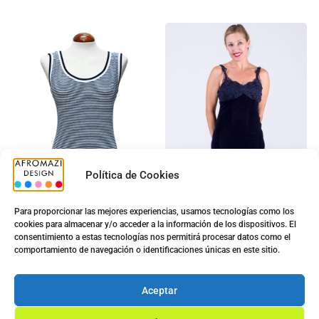
Política de Cookies
Para proporcionar las mejores experiencias, usamos tecnologías como los
cookies para almacenar y/o acceder a la información de los dispositivos. El
Top Sra. G-0422476
Vestido Bordado Corto
consentimiento a estas tecnologías nos permitirá procesar datos como el
con Copa
5.00
€
comportamiento de navegación o identificaciones únicas en este sitio.
9.90
€
5.00
€
8.90
€
Ver opciones
Aceptar
Ver opciones