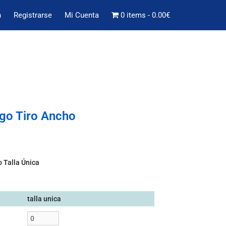
n
Registrarse
Mi Cuenta
0 items
0.00€
rgo Tiro Ancho
 Talla Única
talla unica