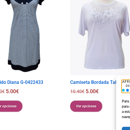
0
€
ido Diana G-0422433
Camiseta Bordada Talla XX
5.00
€
5.00
€
0
€
10.40
€
Para 
r opciones
Ver opciones
para 
a est
naveg