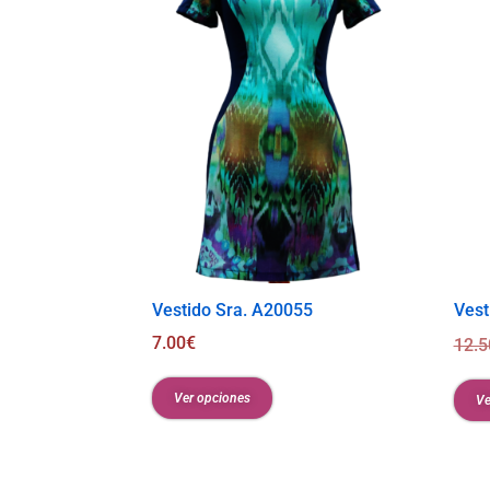
Vestido Sra. A20055
Vest
7.00
€
12.5
Ver opciones
Ve