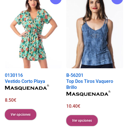
0130116
B-56201
Vestido Corto Playa
Top Dos Tiros Vaquero
Brillo
8.50
€
10.40
€
Ver opciones
Ver opciones