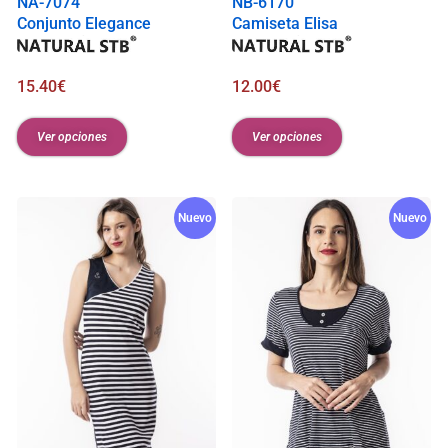
NA-7074
NB-6170
Conjunto Elegance
Camiseta Elisa
15.40
€
12.00
€
Ver opciones
Ver opciones
Nuevo
Nuevo