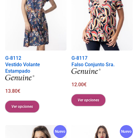
G-8112
G-8117
Vestido Volante
Falso Conjunto Sra.
Estampado
12.00
€
13.80
€
Ver opciones
Ver opciones
Nuevo
Nuevo