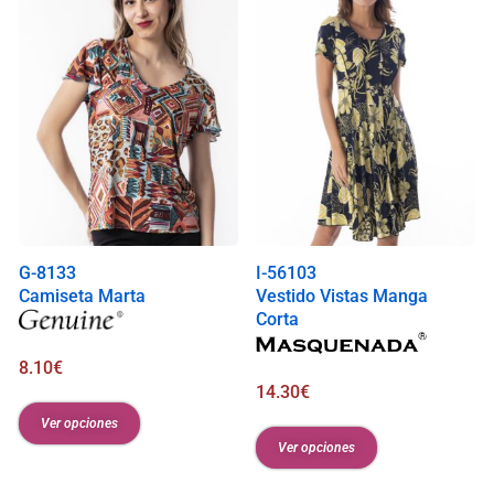
G-8133
I-56103
Camiseta Marta
Vestido Vistas Manga
Corta
8.10
€
14.30
€
Ver opciones
Ver opciones