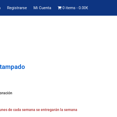
n
Registrarse
Mi Cuenta
0 items
0.00€
Estampado
boración
 lunes de cada semana se entregarán la semana