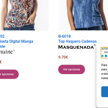
102
B-6018
seta Digital Manga
Top Vaquero Cadenas
nte
9.70
€
€
Para 
Ver opciones
para 
a est
r opciones
naveg