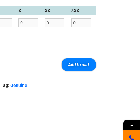
XL
XXL
3XXL
Add to cart
Tag:
Genuine
→