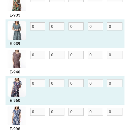
E‑935
E‑939
E‑940
E‑960
E‑998