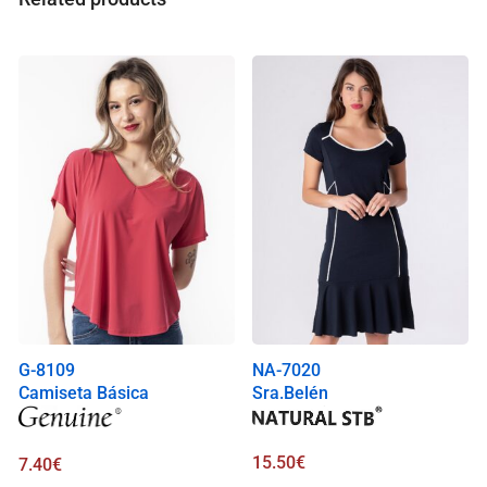
l
i
s
0
.
0
0
€
G-8109
NA-7020
Camiseta Básica
Sra.Belén
15.50
€
7.40
€