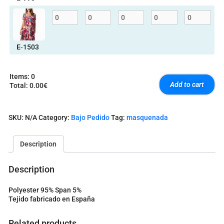
E‑1503
Items
:
0
Add to cart
Total
:
0.00€
0
I
t
SKU:
N/A
Category:
Bajo Pedido
Tag:
masquenada
e
m
s
Description
.
Y
o
Description
u
r
Polyester 95% Span 5%
t
Tejido fabricado en España
o
t
a
Related products