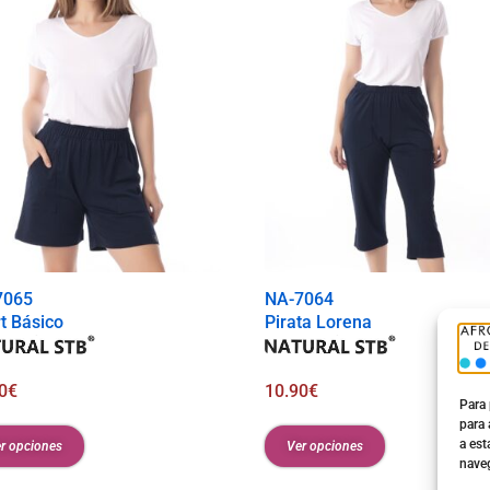
0
€
7065
NA-7064
t Básico
Pirata Lorena
0
€
10.90
€
Para 
para 
a est
r opciones
Ver opciones
naveg