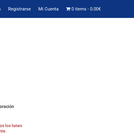
n
Registrarse
Mi Cuenta
0 items
0.00€
boración
os los lunes
nte.