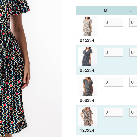
M
L
045x24
055x24
063x24
127x24