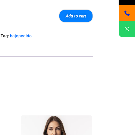
→
Add to cart
Tag:
bajopedido