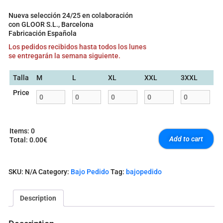
Nueva selección 24/25 en colaboración
con GLOOR S.L., Barcelona
Fabricación Española
Los pedidos recibidos hasta todos los lunes
se entregarán la semana siguiente.
Talla
M
L
XL
XXL
3XXL
Price
Items
:
0
Add to cart
Total
:
0.00€
0
I
t
SKU:
N/A
Category:
Bajo Pedido
Tag:
bajopedido
e
m
s
Description
.
Y
o