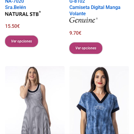
NA-7020
G-8102
Sra.Belén
Camiseta Digital Manga
Volante
15.50
€
9.70
€
Ver opciones
Ver opciones