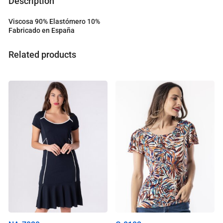
Description
u
r
Viscosa 90% Elastómero 10%
t
Fabricado en España
o
t
a
Related products
l
i
s
0
.
0
0
€