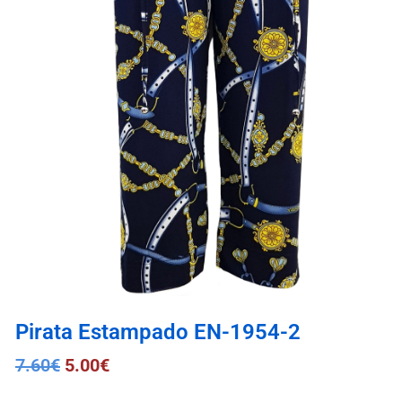
Pirata Estampado EN-1954-2
7.60
€
5.00
€