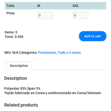
Talla
M
XXL
Price
Items
:
0
Add to cart
Total
:
0.00€
0
I
t
SKU:
N/A
Categories:
Pantalones
,
Todo a 5 euros
e
m
s
Description
.
Y
o
Description
u
r
Polyester 95% Span 5%
t
Tejido fabricado en Corea y confeccionado en Corea/Vietnam
o
t
a
Related products
l