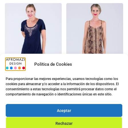
Política de Cookies
Para proporcionar las mejores experiencias, usamos tecnologías como los
cookies para almacenar y/o acceder a la información de los dispositivos. El
Vestido Lazo Brillo Marino
Vestido Serpiente Corto
consentimiento a estas tecnologías nos permitirá procesar datos como el
con Copa
5.00
€
comportamiento de navegación o identificaciones únicas en este sitio.
12.80
€
5.00
€
7.50
€
Ver opciones
Aceptar
Ver opciones
Rechazar