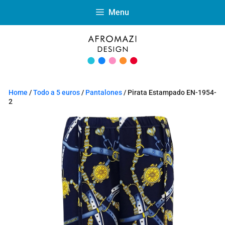
Menu
Home
/
Todo a 5 euros
/
Pantalones
/ Pirata Estampado EN-1954-
2