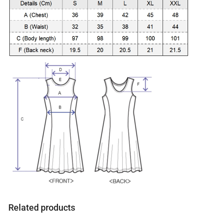
i
s
0
.
0
0
€
Related products