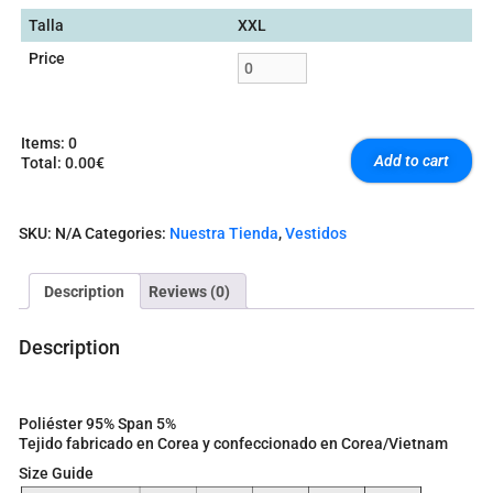
Talla
XXL
Price
Items
:
0
Add to cart
Total
:
0.00€
0
I
t
SKU:
N/A
Categories:
Nuestra Tienda
,
Vestidos
e
m
s
Description
Reviews (0)
.
Y
o
Description
u
r
t
o
Poliéster 95% Span 5%
t
Tejido fabricado en Corea y confeccionado en Corea/Vietnam
a
Size Guide
l