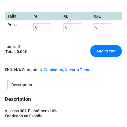
Talla
M
XL
XXL
Price
Items
:
0
Add to cart
Total
:
0.00€
0
I
t
SKU:
N/A
Categories:
Camisetas
,
Nuestra Tienda
e
m
s
Description
.
Y
o
Description
u
r
Viscosa 90% Elastómero 10%
t
Fabricado en España
o
t