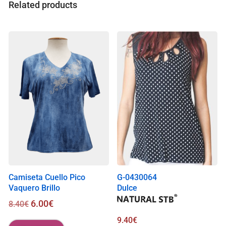
a
Related products
l
i
s
0
.
0
0
€
Camiseta Cuello Pico
G-0430064
Vaquero Brillo
Dulce
6.00
€
8.40
€
9.40
€