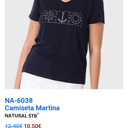
NA-6038
Camiseta Martina
12.40
€
10.50
€