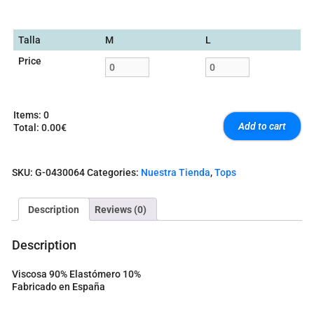
Talla
M
L
Price
Items
:
0
Add to cart
Total
:
0.00€
0
I
t
SKU:
G-0430064
Categories:
Nuestra Tienda
,
Tops
e
m
s
Description
Reviews (0)
.
Y
o
Description
u
r
Viscosa 90% Elastómero 10%
t
Fabricado en España
o
t