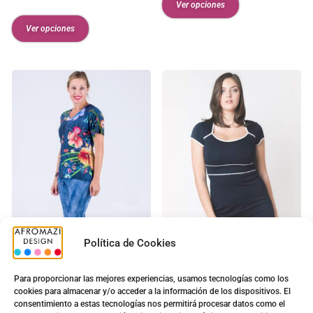
Ver opciones
Ver opciones
Política de Cookies
Pirata Vaquero c/sin Brillo
Vestido G-0200016
Para proporcionar las mejores experiencias, usamos tecnologías como los
Xylia
8.70
€
–
11.20
€
cookies para almacenar y/o acceder a la información de los dispositivos. El
consentimiento a estas tecnologías nos permitirá procesar datos como el