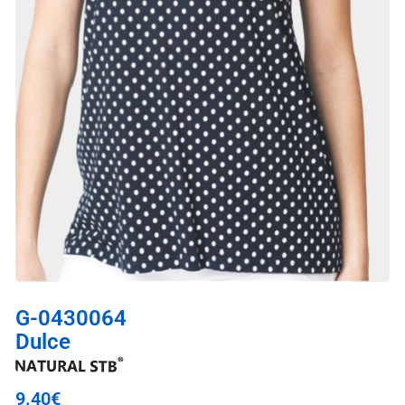
G-0430064
Dulce
9.40
€