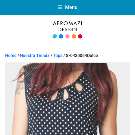
Menu
Home
/
Nuestra Tienda
/
Tops
/ G-0430064Dulce