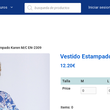
euros
Iniciar sesio
ampado Karen M/C EN-2309
Vestido Estampad
12.20
€
Talla
M
L
Price
Items
:
0