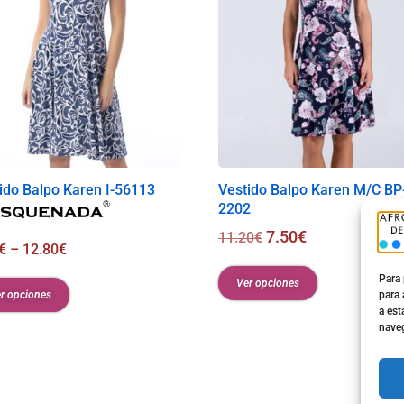
ido Balpo Karen I-56113
Vestido Balpo Karen M/C BP
2202
7.50
€
11.20
€
€
–
12.80
€
Para 
Ver opciones
r opciones
para 
a est
naveg