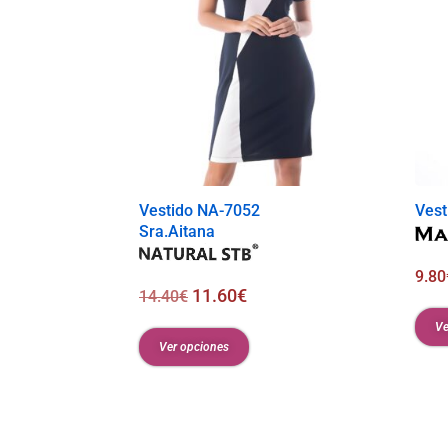
Vestido NA-7052
Vest
Sra.Aitana
9.80
11.60
€
14.40
€
Ve
Ver opciones