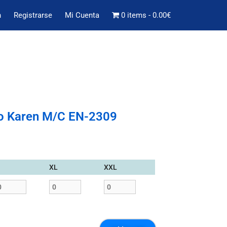
n
Registrarse
Mi Cuenta
0 items
0.00€
o Karen M/C EN-2309
XL
XXL