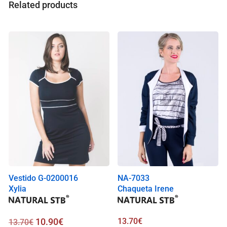
a
Related products
l
i
s
0
.
0
0
€
Vestido G-0200016
NA-7033
Xylia
Chaqueta Irene
10.90
€
13.70
€
13.70
€