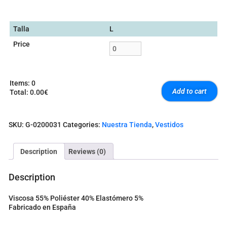
Talla
L
Price
Items
:
0
Add to cart
Total
:
0.00€
0
I
t
SKU:
G-0200031
Categories:
Nuestra Tienda
,
Vestidos
e
m
s
Description
Reviews (0)
.
Y
o
Description
u
r
Viscosa 55% Poliéster 40% Elastómero 5%
t
Fabricado en España
o
t