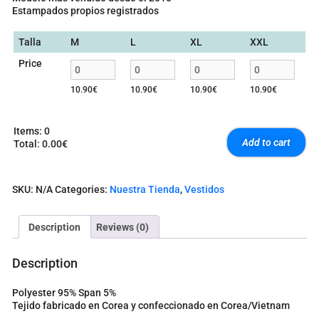
Estampados propios registrados
Talla
M
L
XL
XXL
Price
10.90
€
10.90
€
10.90
€
10.90
€
Items
:
0
Add to cart
Total
:
0.00€
0
I
t
SKU:
N/A
Categories:
Nuestra Tienda
,
Vestidos
e
m
s
Description
Reviews (0)
.
Y
o
Description
u
r
Polyester 95% Span 5%
t
Tejido fabricado en Corea y confeccionado en Corea/Vietnam
o