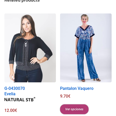
G-0430070
Pantalon Vaquero
Evelia
9.70
€
Ver opciones
12.00
€