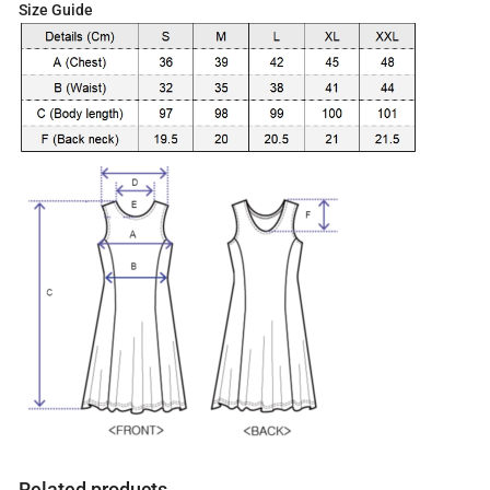
t
Size Guide
a
l
i
s
0
.
0
0
€
Related products