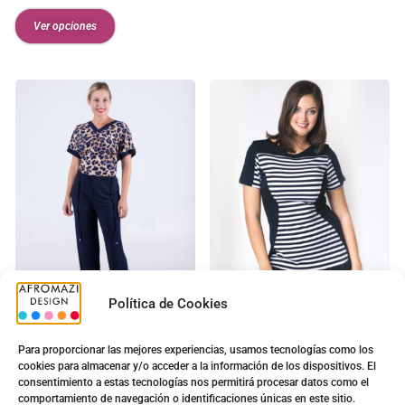
Ver opciones
Política de Cookies
Pantalon Liso c/sin Brillo
Vestido G-0201025
Para proporcionar las mejores experiencias, usamos tecnologías como los
Señora 1
cookies para almacenar y/o acceder a la información de los dispositivos. El
9.20
€
–
9.70
€
consentimiento a estas tecnologías nos permitirá procesar datos como el
comportamiento de navegación o identificaciones únicas en este sitio.