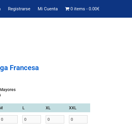
n
Registrarse
Mi Cuenta
0 items
0.00€
nga Francesa
 Mayores
s
M
L
XL
XXL