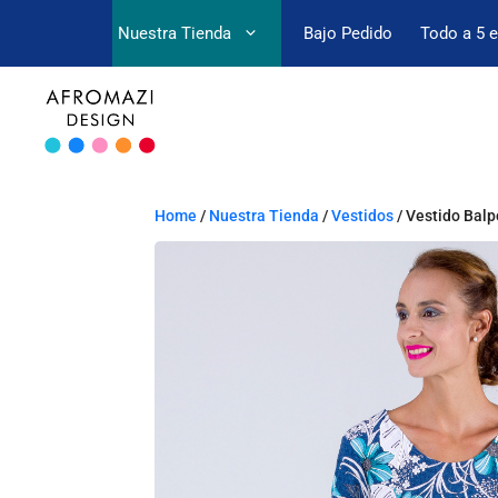
Nuestra Tienda
Bajo Pedido
Todo a 5 
Home
/
Nuestra Tienda
/
Vestidos
/ Vestido Bal