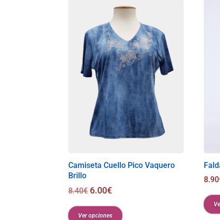
Camiseta Cuello Pico Vaquero
Fald
Brillo
8.90
6.00
€
8.40
€
Ve
Ver opciones