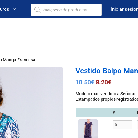
euros
Iniciar sesio
po Manga Francesa
Vestido Balpo Ma
10.50
€
8.20
€
Modelo más vendido a Señoras
Estampados propios registrado
S