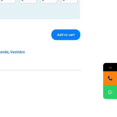
Add to cart
ienda
,
Vestidos
→