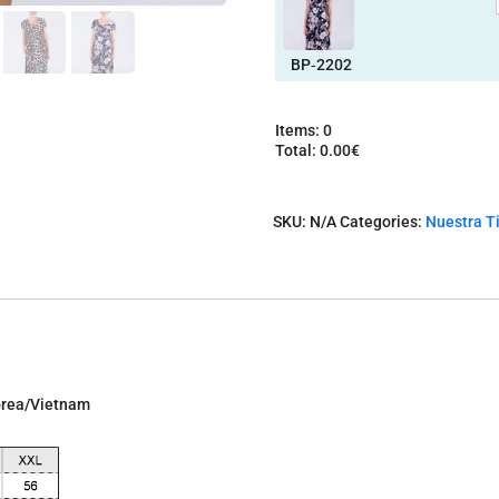
BP‑2202
Items
:
0
Total
:
0.00€
0
I
t
SKU:
N/A
Categories:
Nuestra T
e
m
s
.
Y
o
u
r
t
Corea/Vietnam
o
t
a
l
i