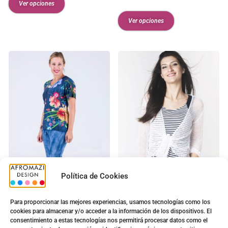
Ver opciones
Ver opciones
Política de Cookies
Pirata Vaquero c/sin Brillo
G-0130005
Para proporcionar las mejores experiencias, usamos tecnologías como los
Bolero
cookies para almacenar y/o acceder a la información de los dispositivos. El
8.70
€
–
11.20
€
consentimiento a estas tecnologías nos permitirá procesar datos como el