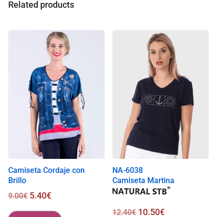
a
Related products
l
i
s
0
.
0
0
€
Camiseta Cordaje con
NA-6038
Brillo
Camiseta Martina
5.40
€
9.00
€
10.50
€
12.40
€