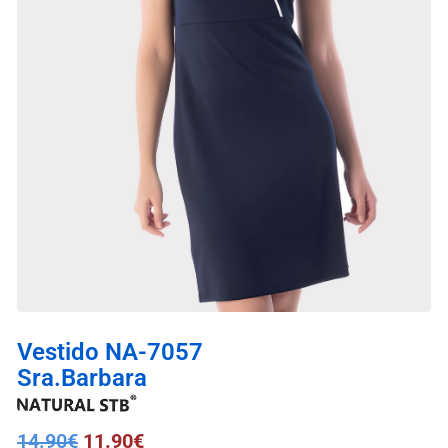
Vestido NA-7057
Sra.Barbara
14.90
€
11.90
€