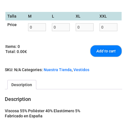
Talla
M
L
XL
XXL
Price
Items
:
0
Add to cart
Total
:
0.00€
0
I
t
SKU:
N/A
Categories:
Nuestra Tienda
,
Vestidos
e
m
s
Description
.
Y
o
Description
u
r
Viscosa 55% Poliéster 40% Elastómero 5%
t
Fabricado en España
o
t