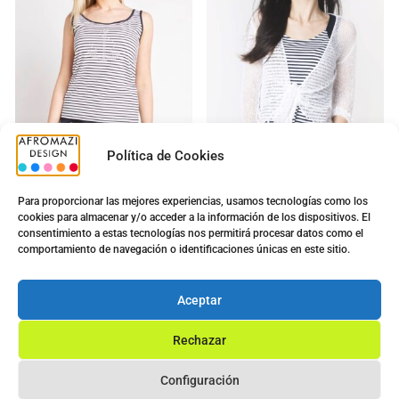
Política de Cookies
PP-06046
G-0130005
Para proporcionar las mejores experiencias, usamos tecnologías como los
Ancla Raya
Bolero
cookies para almacenar y/o acceder a la información de los dispositivos. El
consentimiento a estas tecnologías nos permitirá procesar datos como el
comportamiento de navegación o identificaciones únicas en este sitio.
10.10
€
8.30
€
Aceptar
Ver opciones
Ver opciones
Rechazar
Configuración