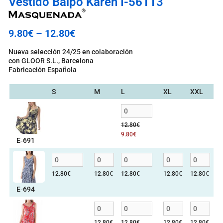
Vestido Balpo Karen I-56113
9.80
€
–
12.80
€
Nueva selección 24/25 en colaboración
con GLOOR S.L., Barcelona
Fabricación Española
S
M
L
XL
XXL
12.80
€
9.80
€
E‑691
12.80
€
12.80
€
12.80
€
12.80
€
12.80
€
E‑694
12.80
€
12.80
€
12.80
€
12.80
€