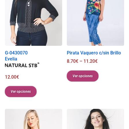
G-0430070
Pirata Vaquero c/sin Brillo
Evelia
8.70
€
–
11.20
€
Ver opciones
12.00
€
Ver opciones