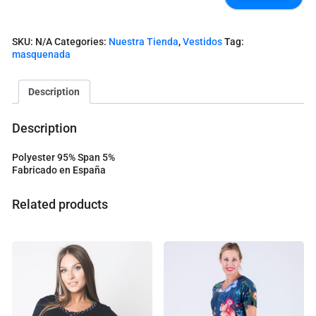
0
I
t
SKU:
N/A
Categories:
Nuestra Tienda
,
Vestidos
Tag:
e
masquenada
m
s
.
Description
Y
o
u
Description
r
t
Polyester 95% Span 5%
o
Fabricado en España
t
a
l
Related products
i
s
0
.
0
0
€