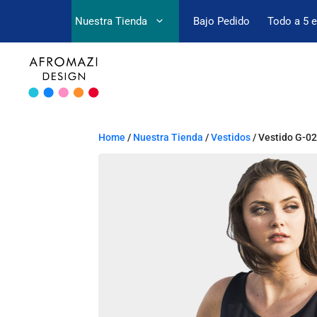
Nuestra Tienda
Bajo Pedido
Todo a 5 
Home
/
Nuestra Tienda
/
Vestidos
/ Vestido G-0