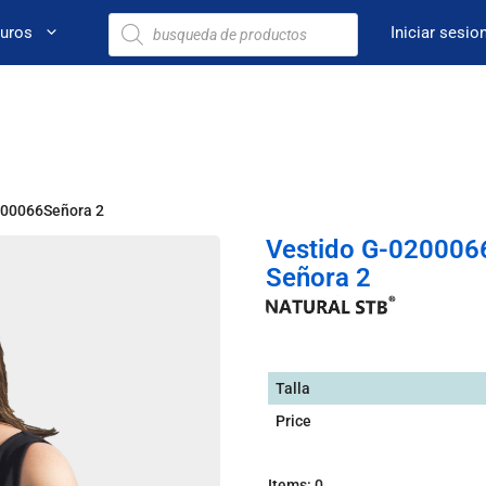
euros
Iniciar sesio
200066Señora 2
Vestido G-020006
Señora 2
Talla
Price
Items
:
0