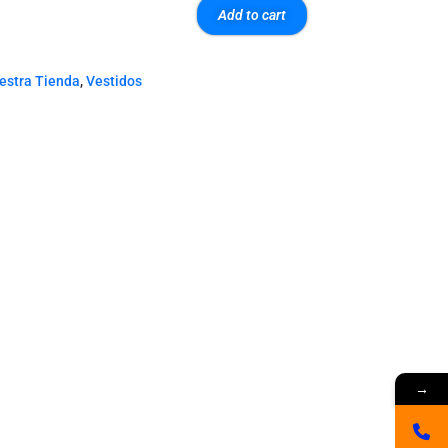
Add to cart
estra Tienda
,
Vestidos
→