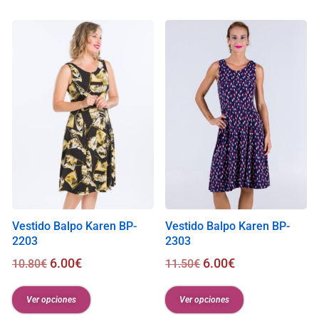
i
s
0
.
0
0
€
Vestido Balpo Karen BP-
Vestido Balpo Karen BP-
2203
2303
6.00
€
6.00
€
10.80
€
11.50
€
Ver opciones
Ver opciones