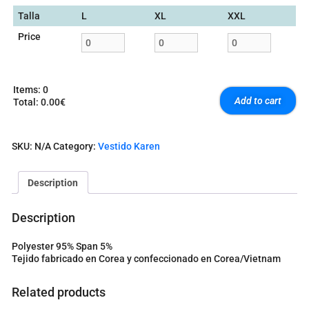
Talla
L
XL
XXL
Price
Items
:
0
Add to cart
Total
:
0.00€
0
I
t
SKU:
N/A
Category:
Vestido Karen
e
m
s
Description
.
Y
o
Description
u
r
Polyester 95% Span 5%
t
Tejido fabricado en Corea y confeccionado en Corea/Vietnam
o
t
a
Related products
l