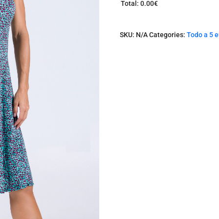
Total
:
0.00€
0
I
t
SKU:
N/A
Categories:
Todo a 5 
e
m
s
.
Y
o
u
r
t
o
t
a
l
i
s
0
.
0
0
€