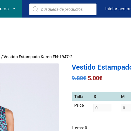
euros
Iniciar sesio
n
/ Vestido Estampado Karen EN-1947-2
Vestido Estampad
9.80
€
5.00
€
Talla
S
M
Price
Items
:
0