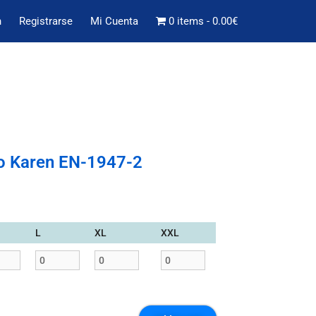
n
Registrarse
Mi Cuenta
0 items
0.00€
o Karen EN-1947-2
L
XL
XXL