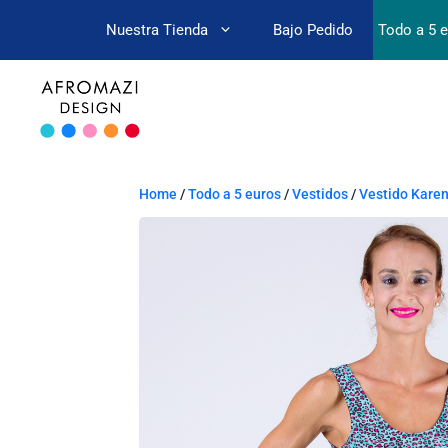
Nuestra Tienda
Bajo Pedido
Todo a 5 
Home
/
Todo a 5 euros
/
Vestidos
/
Vestido Kare