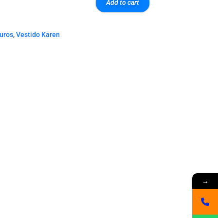
Add to cart
euros
,
Vestido Karen
→