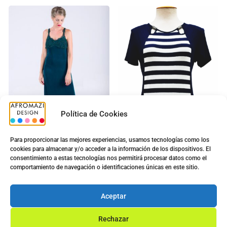
Política de Cookies
Para proporcionar las mejores experiencias, usamos tecnologías como los
cookies para almacenar y/o acceder a la información de los dispositivos. El
Vestido Bordado Largo
Camiseta Sra. G-0440035
consentimiento a estas tecnologías nos permitirá procesar datos como el
con Copa
5.00
€
comportamiento de navegación o identificaciones únicas en este sitio.
11.70
€
5.00
€
9.90
€
Ver opciones
Aceptar
Ver opciones
Rechazar