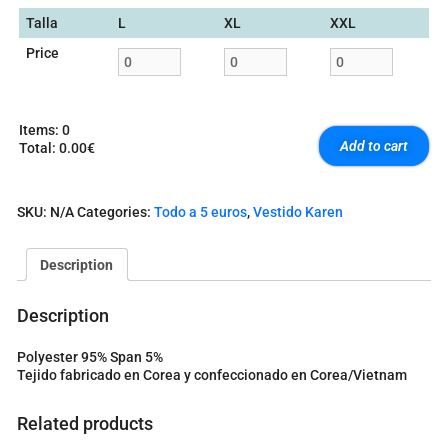
Talla
L
XL
XXL
Price
Items
:
0
Add to cart
Total
:
0.00€
0
I
t
SKU:
N/A
Categories:
Todo a 5 euros
,
Vestido Karen
e
m
s
Description
.
Y
o
Description
u
r
Polyester 95% Span 5%
t
Tejido fabricado en Corea y confeccionado en Corea/Vietnam
o
t
a
Related products
l