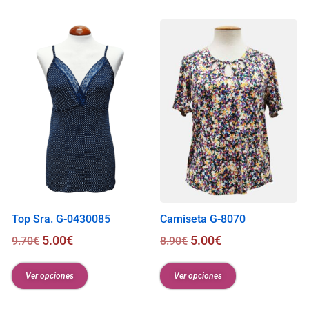
i
s
0
.
0
0
€
Top Sra. G-0430085
Camiseta G-8070
5.00
€
5.00
€
9.70
€
8.90
€
Ver opciones
Ver opciones