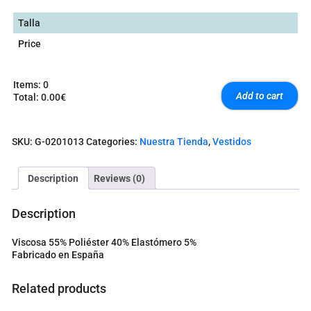
Talla
Price
Items
:
0
Add to cart
Total
:
0.00€
0
I
t
SKU:
G-0201013
Categories:
Nuestra Tienda
,
Vestidos
e
m
s
Description
Reviews (0)
.
Y
o
Description
u
r
Viscosa 55% Poliéster 40% Elastómero 5%
t
Fabricado en España
o
t
a
Related products
l
i