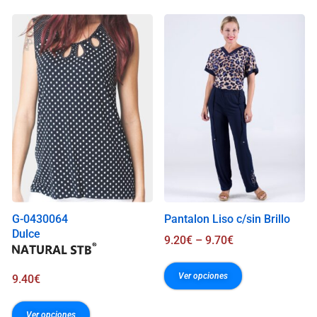
s
0
.
0
0
€
G-0430064
Pantalon Liso c/sin Brillo
Dulce
9.20
€
–
9.70
€
Ver opciones
9.40
€
Ver opciones