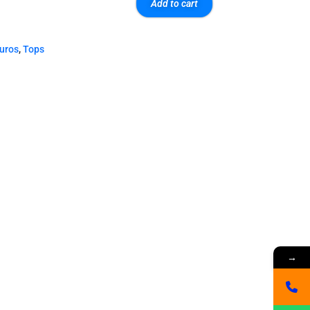
Add to cart
euros
,
Tops
→