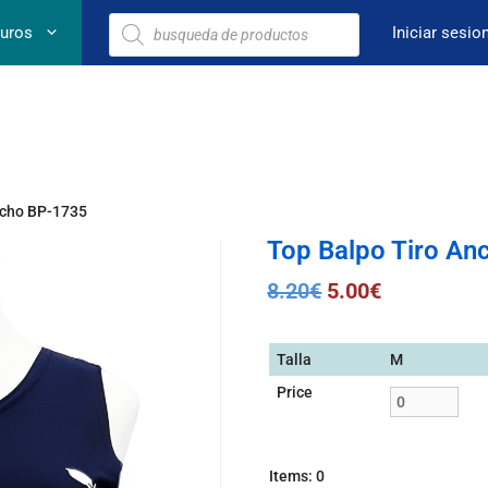
euros
Iniciar sesio
ncho BP-1735
Top Balpo Tiro A
8.20
€
5.00
€
Talla
M
Price
Items
:
0