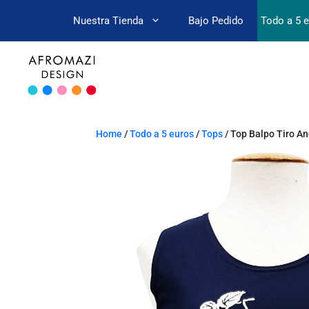
Nuestra Tienda
Bajo Pedido
Todo a 5 
Home
/
Todo a 5 euros
/
Tops
/ Top Balpo Tiro A