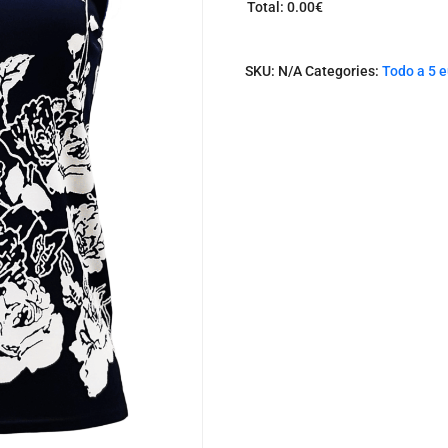
Total
:
0.00€
0
I
t
SKU:
N/A
Categories:
Todo a 5 
e
m
s
.
Y
o
u
r
t
o
t
a
l
i
s
0
.
0
0
€