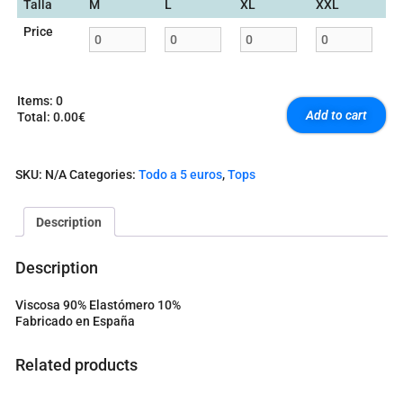
Talla
M
L
XL
XXL
Price
Items
:
0
Add to cart
Total
:
0.00€
0
I
t
SKU:
N/A
Categories:
Todo a 5 euros
,
Tops
e
m
s
Description
.
Y
o
Description
u
r
Viscosa 90% Elastómero 10%
t
Fabricado en España
o
t
a
Related products
l
i