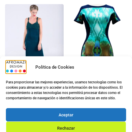
Política de Cookies
Para proporcionar las mejores experiencias, usamos tecnologías como los
cookies para almacenar y/o acceder a la información de los dispositivos. El
Vestido Bordado Largo
Vestido Sra. A20055
consentimiento a estas tecnologías nos permitirá procesar datos como el
con Copa
7.00
€
comportamiento de navegación o identificaciones únicas en este sitio.
5.00
€
9.90
€
Ver opciones
Aceptar
Ver opciones
Rechazar