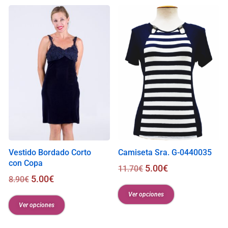
s
0
.
0
0
€
Vestido Bordado Corto
Camiseta Sra. G-0440035
con Copa
5.00
€
11.70
€
5.00
€
8.90
€
Ver opciones
Ver opciones