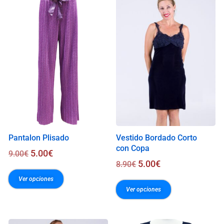
.
0
0
€
Pantalon Plisado
Vestido Bordado Corto
con Copa
5.00
€
9.00
€
5.00
€
8.90
€
Ver opciones
Ver opciones