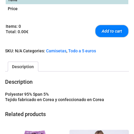
Price
Items
:
0
Add to cart
Total
:
0.00€
0
I
t
SKU:
N/A
Categories:
Camisetas
,
Todo a 5 euros
e
m
s
Description
.
Y
o
Description
u
r
Polyester 95% Span 5%
t
Tejido fabricado en Corea y confeccionado en Corea
o
t
a
Related products
l
i
s
0