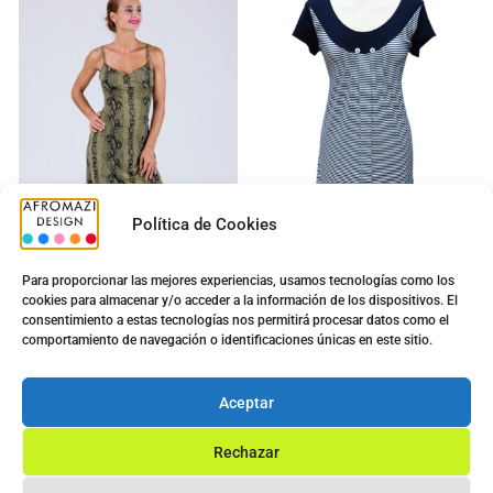
Política de Cookies
Para proporcionar las mejores experiencias, usamos tecnologías como los
cookies para almacenar y/o acceder a la información de los dispositivos. El
Vestido Serpiente Largo
Vestido Diana G-0422433
consentimiento a estas tecnologías nos permitirá procesar datos como el
con Copa
5.00
€
comportamiento de navegación o identificaciones únicas en este sitio.
12.50
€
5.00
€
8.50
€
Ver opciones
Aceptar
Ver opciones
Rechazar