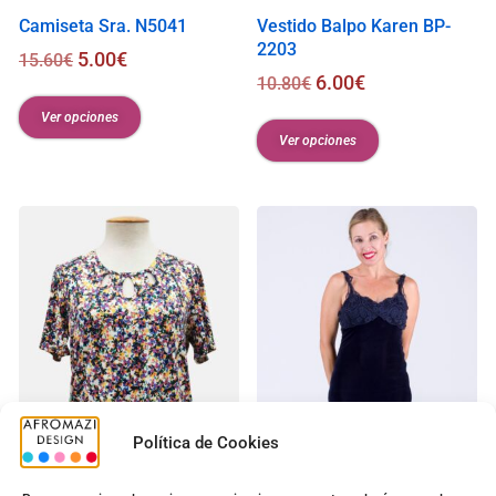
Camiseta Sra. N5041
Vestido Balpo Karen BP-
2203
5.00
€
15.60
€
6.00
€
10.80
€
Ver opciones
Ver opciones
Política de Cookies