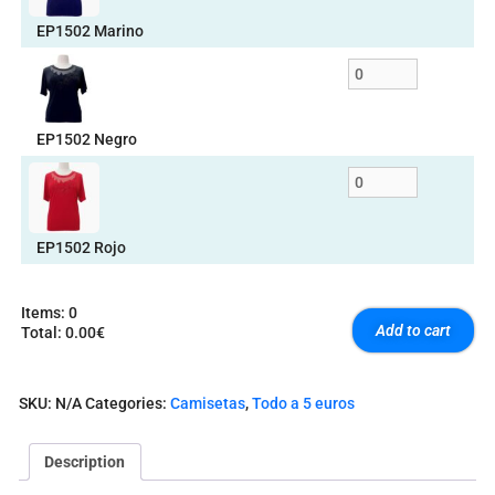
EP1502 Marino
EP1502 Negro
EP1502 Rojo
Items
:
0
Add to cart
Total
:
0.00€
0
I
t
SKU:
N/A
Categories:
Camisetas
,
Todo a 5 euros
e
m
s
Description
.
Y