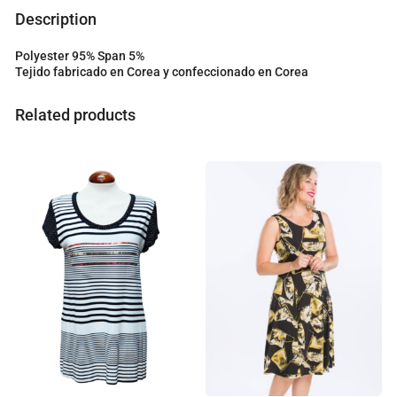
o
Description
u
r
Polyester 95% Span 5%
t
Tejido fabricado en Corea y confeccionado en Corea
o
t
a
Related products
l
i
s
0
.
0
0
€