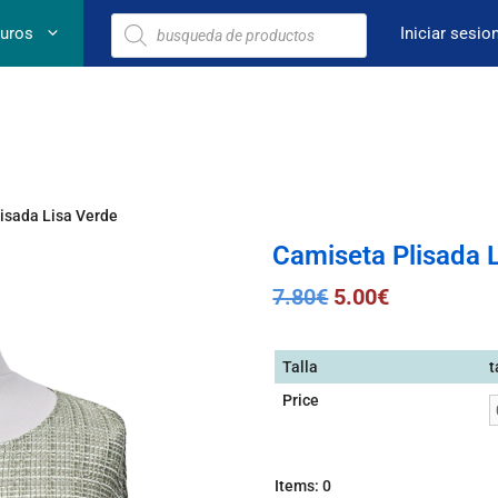
euros
Iniciar sesio
isada Lisa Verde
Camiseta Plisada 
7.80
€
5.00
€
Talla
t
Price
Items
:
0