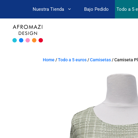
Nuestra Tienda
Bajo Pedido
Todo a 5 
Home
/
Todo a 5 euros
/
Camisetas
/ Camiseta Pl