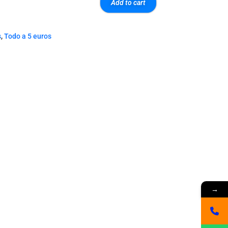
Add to cart
s
,
Todo a 5 euros
→