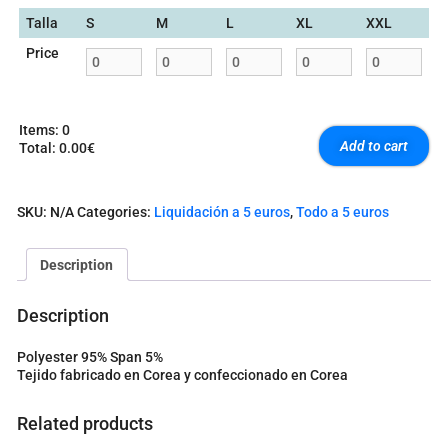
Talla
S
M
L
XL
XXL
Price
Items
:
0
Add to cart
Total
:
0.00€
0
I
t
SKU:
N/A
Categories:
Liquidación a 5 euros
,
Todo a 5 euros
e
m
s
Description
.
Y
o
Description
u
r
Polyester 95% Span 5%
t
Tejido fabricado en Corea y confeccionado en Corea
o
t
a
Related products
l