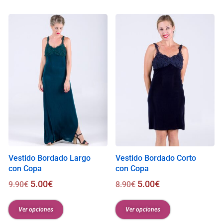
i
s
0
.
0
0
€
Vestido Bordado Largo
Vestido Bordado Corto
con Copa
con Copa
5.00
€
5.00
€
9.90
€
8.90
€
Ver opciones
Ver opciones