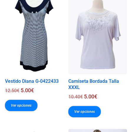
.
0
0
€
Vestido Diana G-0422433
Camiseta Bordada Talla
XXXL
5.00
€
12.50
€
5.00
€
10.40
€
Ver opciones
Ver opciones