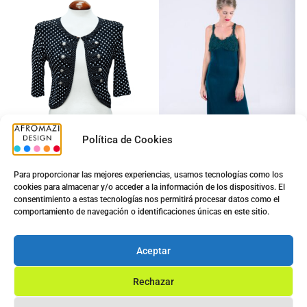
Política de Cookies
Para proporcionar las mejores experiencias, usamos tecnologías como los
cookies para almacenar y/o acceder a la información de los dispositivos. El
Torera Gredel G-0430021
Vestido Bordado Largo
consentimiento a estas tecnologías nos permitirá procesar datos como el
con Copa
5.00
€
comportamiento de navegación o identificaciones únicas en este sitio.
12.50
€
5.00
€
9.90
€
Ver opciones
Aceptar
Ver opciones
Rechazar