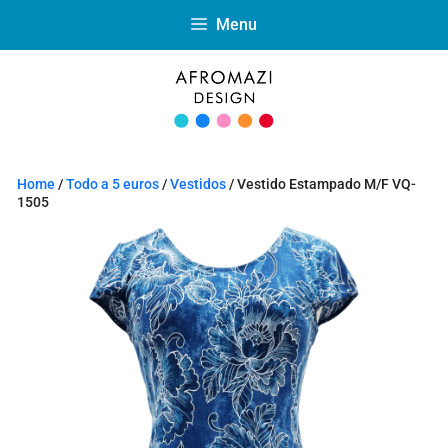
Menu
Home
/
Todo a 5 euros
/
Vestidos
/ Vestido Estampado M/F VQ-
1505