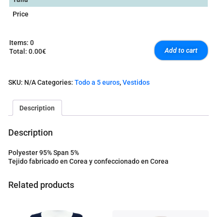
Price
Items
:
0
Add to cart
Total
:
0.00€
0
I
t
SKU:
N/A
Categories:
Todo a 5 euros
,
Vestidos
e
m
s
Description
.
Y
o
Description
u
r
Polyester 95% Span 5%
t
Tejido fabricado en Corea y confeccionado en Corea
o
t
a
Related products
l
i
s
0