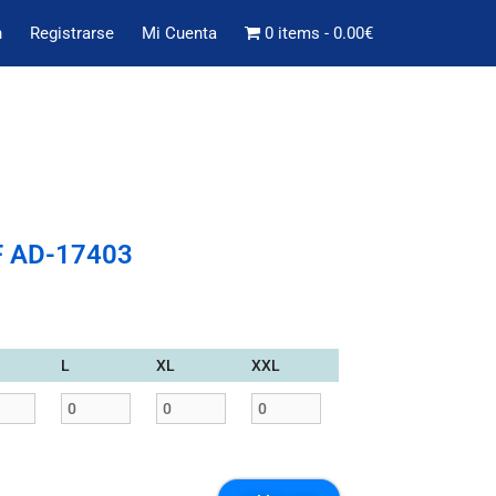
n
Registrarse
Mi Cuenta
0 items
0.00€
/F AD-17403
L
XL
XXL