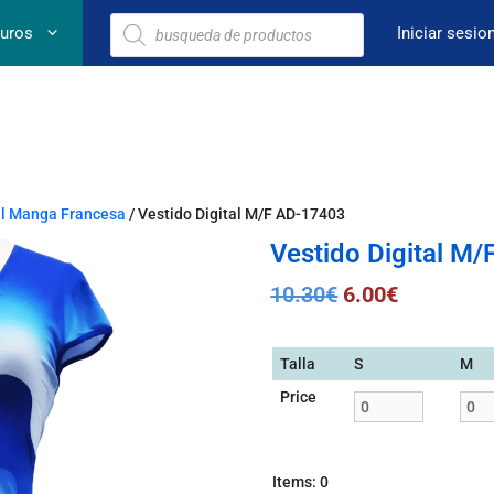
euros
Iniciar sesio
al Manga Francesa
/ Vestido Digital M/F AD-17403
Vestido Digital M
10.30
€
6.00
€
Talla
S
M
Price
Items
:
0