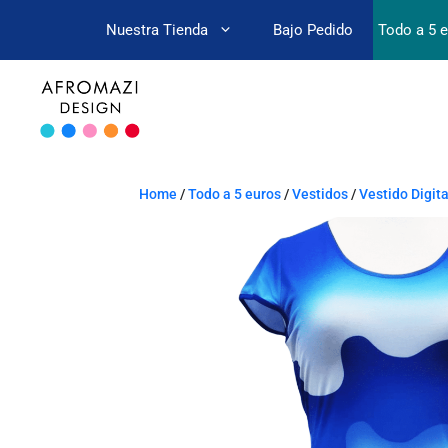
Nuestra Tienda
Bajo Pedido
Todo a 5 
Home
/
Todo a 5 euros
/
Vestidos
/
Vestido Digit