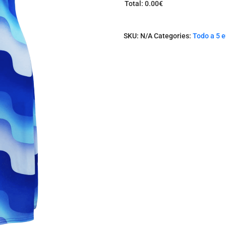
Total
:
0.00€
0
I
t
SKU:
N/A
Categories:
Todo a 5 
e
m
s
.
Y
o
u
r
t
o
t
a
l
i
s
0
.
0
0
€