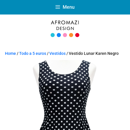
Menu
Home
/
Todo a 5 euros
/
Vestidos
/ Vestido Lunar Karen Negro