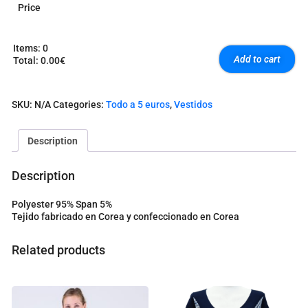
Price
Items
:
0
Add to cart
Total
:
0.00€
0
I
t
SKU:
N/A
Categories:
Todo a 5 euros
,
Vestidos
e
m
s
Description
.
Y
o
Description
u
r
Polyester 95% Span 5%
t
Tejido fabricado en Corea y confeccionado en Corea
o
t
a
Related products
l
i
s
0
.