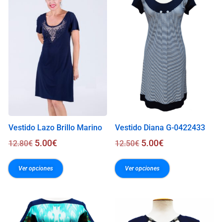
0
0
€
Vestido Lazo Brillo Marino
Vestido Diana G-0422433
5.00
€
5.00
€
12.80
€
12.50
€
Ver opciones
Ver opciones