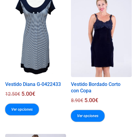
.
0
0
€
Vestido Diana G-0422433
Vestido Bordado Corto
con Copa
5.00
€
12.50
€
5.00
€
8.90
€
Ver opciones
Ver opciones