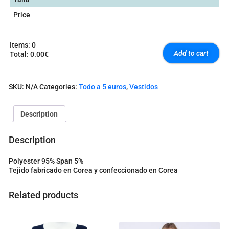
Price
Items
:
0
Add to cart
Total
:
0.00€
0
I
t
SKU:
N/A
Categories:
Todo a 5 euros
,
Vestidos
e
m
s
Description
.
Y
o
Description
u
r
Polyester 95% Span 5%
t
Tejido fabricado en Corea y confeccionado en Corea
o
t
a
Related products
l
i
s
0