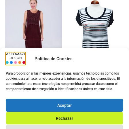
Política de Cookies
Para proporcionar las mejores experiencias, usamos tecnologías como los
cookies para almacenar y/o acceder a la información de los dispositivos. El
Vestido Encaje Largo Tiro
Camiseta Sra. N5041
consentimiento a estas tecnologías nos permitirá procesar datos como el
Ancho
5.00
€
comportamiento de navegación o identificaciones únicas en este sitio.
15.60
€
5.00
€
9.90
€
Ver opciones
Aceptar
Ver opciones
Rechazar