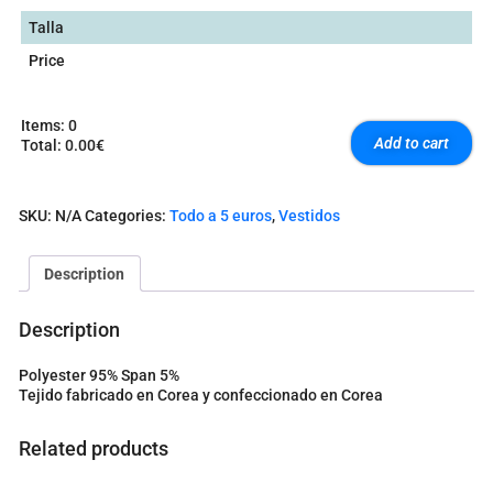
Talla
Price
Items
:
0
Add to cart
Total
:
0.00€
0
I
t
SKU:
N/A
Categories:
Todo a 5 euros
,
Vestidos
e
m
s
Description
.
Y
o
Description
u
r
Polyester 95% Span 5%
t
Tejido fabricado en Corea y confeccionado en Corea
o
t
a
Related products
l
i