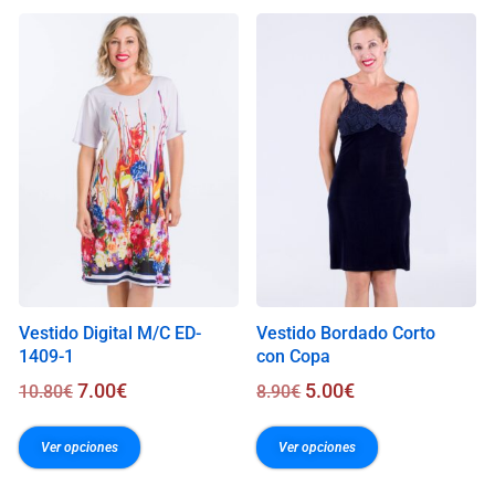
s
0
.
0
0
€
Vestido Digital M/C ED-
Vestido Bordado Corto
1409-1
con Copa
7.00
€
5.00
€
10.80
€
8.90
€
Ver opciones
Ver opciones