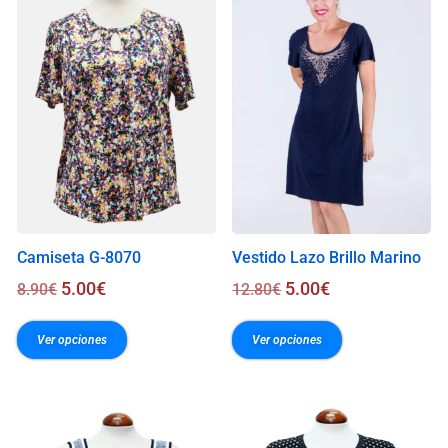
0
0
€
Camiseta G-8070
Vestido Lazo Brillo Marino
5.00
€
5.00
€
8.90
€
12.80
€
Ver opciones
Ver opciones