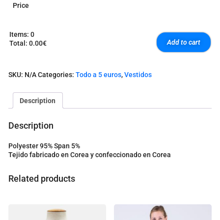
Price
Items
:
0
Add to cart
Total
:
0.00€
0
I
t
SKU:
N/A
Categories:
Todo a 5 euros
,
Vestidos
e
m
s
Description
.
Y
o
Description
u
r
Polyester 95% Span 5%
t
Tejido fabricado en Corea y confeccionado en Corea
o
t
a
Related products
l
i
s
0
.