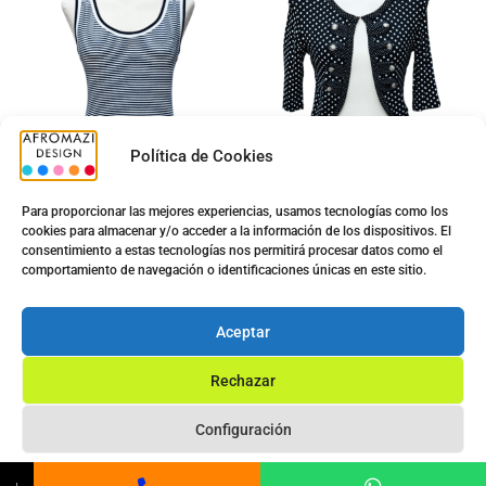
Política de Cookies
Para proporcionar las mejores experiencias, usamos tecnologías como los
cookies para almacenar y/o acceder a la información de los dispositivos. El
consentimiento a estas tecnologías nos permitirá procesar datos como el
Top Sra. G-0422476
Torera Gredel G-0430021
comportamiento de navegación o identificaciones únicas en este sitio.
5.00
€
5.00
€
9.90
€
12.50
€
Aceptar
Ver opciones
Ver opciones
Rechazar
Configuración
Privacy Statement