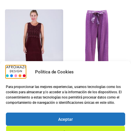
Política de Cookies
Para proporcionar las mejores experiencias, usamos tecnologías como los
cookies para almacenar y/o acceder a la información de los dispositivos. El
Vestido Encaje Largo Tiro
Pantalon Plisado
consentimiento a estas tecnologías nos permitirá procesar datos como el
Ancho
5.00
€
comportamiento de navegación o identificaciones únicas en este sitio.
9.00
€
5.00
€
9.90
€
Ver opciones
Aceptar
Ver opciones