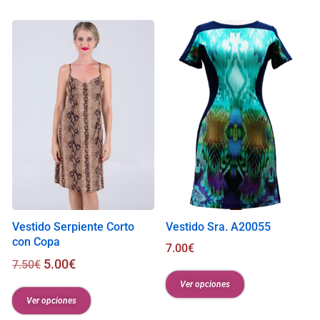
i
s
0
.
0
0
€
Vestido Serpiente Corto
Vestido Sra. A20055
con Copa
7.00
€
5.00
€
7.50
€
Ver opciones
Ver opciones