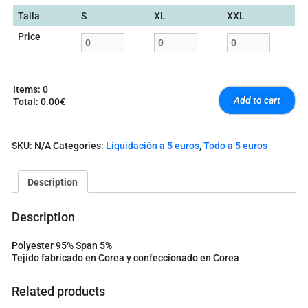
Talla
S
XL
XXL
Price
Items
:
0
Add to cart
Total
:
0.00€
0
I
t
SKU:
N/A
Categories:
Liquidación a 5 euros
,
Todo a 5 euros
e
m
s
Description
.
Y
o
Description
u
r
Polyester 95% Span 5%
t
Tejido fabricado en Corea y confeccionado en Corea
o
t
a
Related products
l