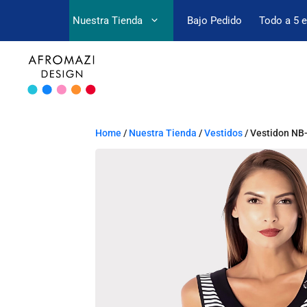
Nuestra Tienda
Bajo Pedido
Todo a 5 
Home
/
Nuestra Tienda
/
Vestidos
/ Vestidon NB