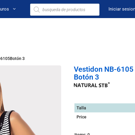
euros
Iniciar sesio
-6105Botón 3
Vestidon NB-6105
Botón 3
Talla
Price
Items
:
0