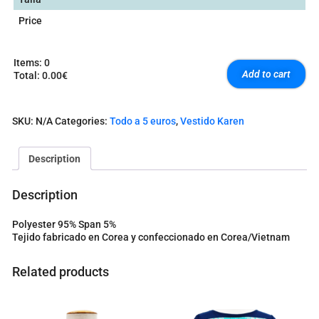
Price
Items
:
0
Add to cart
Total
:
0.00€
0
I
t
SKU:
N/A
Categories:
Todo a 5 euros
,
Vestido Karen
e
m
s
Description
.
Y
o
Description
u
r
Polyester 95% Span 5%
t
Tejido fabricado en Corea y confeccionado en Corea/Vietnam
o
t
a
Related products
l
i
s
0