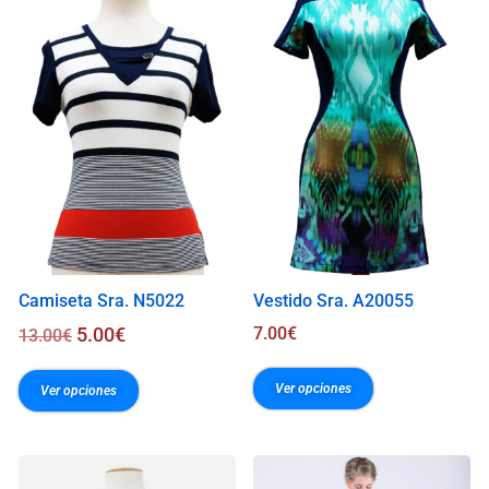
.
0
0
€
Camiseta Sra. N5022
Vestido Sra. A20055
5.00
€
7.00
€
13.00
€
Ver opciones
Ver opciones