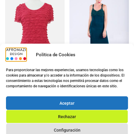
Política de Cookies
Para proporcionar las mejores experiencias, usamos tecnologías como los
cookies para almacenar y/o acceder a la información de los dispositivos. El
Camiseta Volante M/F
Vestido Bordado Largo
consentimiento a estas tecnologías nos permitirá procesar datos como el
Brillo Roja
con Copa
comportamiento de navegación o identificaciones únicas en este sitio.
5.00
€
5.00
€
8.80
€
9.90
€
Aceptar
Ver opciones
Ver opciones
Rechazar
Configuración