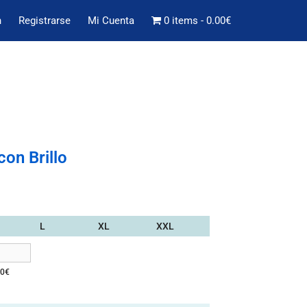
n
Registrarse
Mi Cuenta
0 items
0.00€
con Brillo
L
XL
XXL
50
€