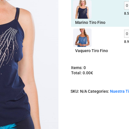
8.
Marino Tiro Fino
8.
Vaquero Tiro Fino
Items
:
0
Total
:
0.00€
0
I
t
SKU:
N/A
Categories:
Nuestra T
e
m
s
.
Y
o
u