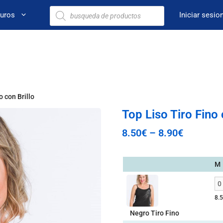
euros
Iniciar sesio
o con Brillo
Top Liso Tiro Fino 
8.50
€
–
8.90
€
M
8.
Negro Tiro Fino