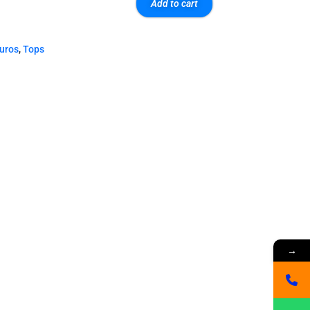
Add to cart
euros
,
Tops
→