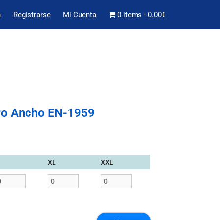
n
Registrarse
Mi Cuenta
0 items
0.00€
ro Ancho EN-1959
XL
XXL