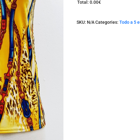
Total
:
0.00€
0
I
t
SKU:
N/A
Categories:
Todo a 5 
e
m
s
.
Y
o
u
r
t
o
t
a
l
i
s
0
.
0
0
€