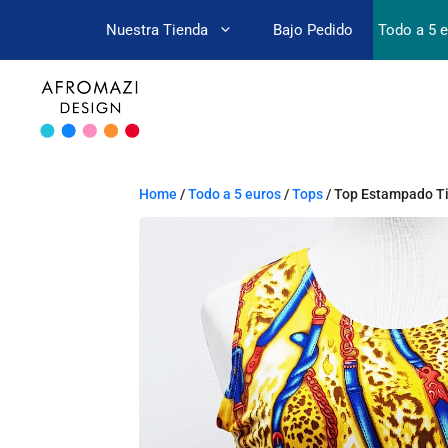
Nuestra Tienda
Bajo Pedido
Todo a 5 
Home
/
Todo a 5 euros
/
Tops
/ Top Estampado T