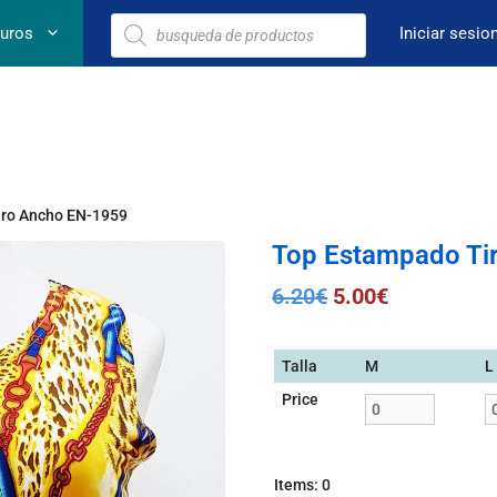
euros
Iniciar sesio
iro Ancho EN-1959
Top Estampado Ti
6.20
€
5.00
€
Talla
M
L
Price
Items
:
0