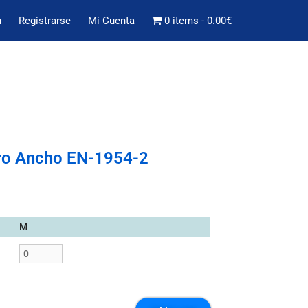
n
Registrarse
Mi Cuenta
0 items
0.00€
ro Ancho EN-1954-2
M