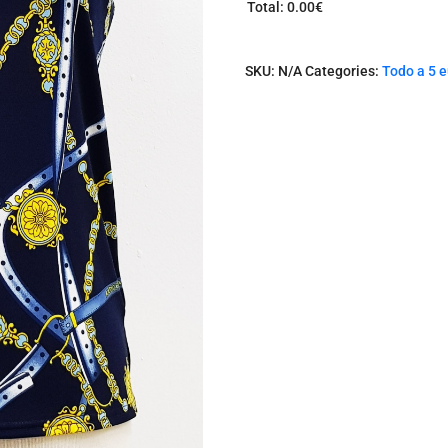
Total
:
0.00€
0
I
t
SKU:
N/A
Categories:
Todo a 5 
e
m
s
.
Y
o
u
r
t
o
t
a
l
i
s
0
.
0
0
€