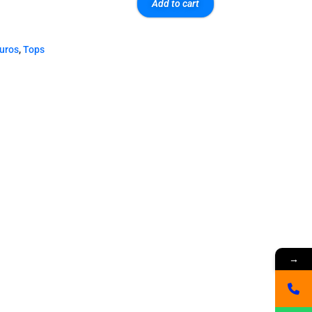
Add to cart
euros
,
Tops
→