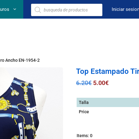
euros
Iniciar sesio
iro Ancho EN-1954-2
Top Estampado Ti
6.20
€
5.00
€
Talla
Price
Items
:
0