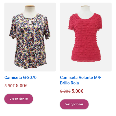
s
0
.
0
0
€
Camiseta G-8070
Camiseta Volante M/F
Brillo Roja
5.00
€
8.90
€
5.00
€
8.80
€
Ver opciones
Ver opciones