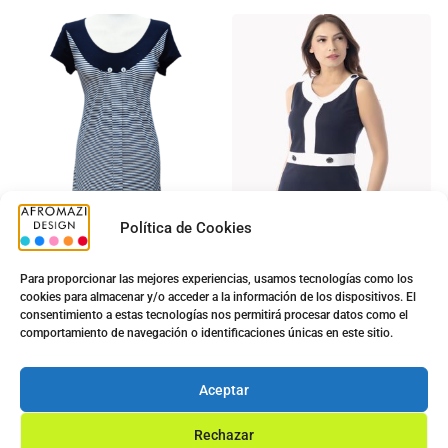
Política de Cookies
Para proporcionar las mejores experiencias, usamos tecnologías como los
cookies para almacenar y/o acceder a la información de los dispositivos. El
Vestido Diana G-0422433
Vestido G-0200067:
consentimiento a estas tecnologías nos permitirá procesar datos como el
Señora 3
5.00
€
comportamiento de navegación o identificaciones únicas en este sitio.
12.50
€
5.00
€
13.70
€
Ver opciones
Aceptar
Ver opciones
Rechazar