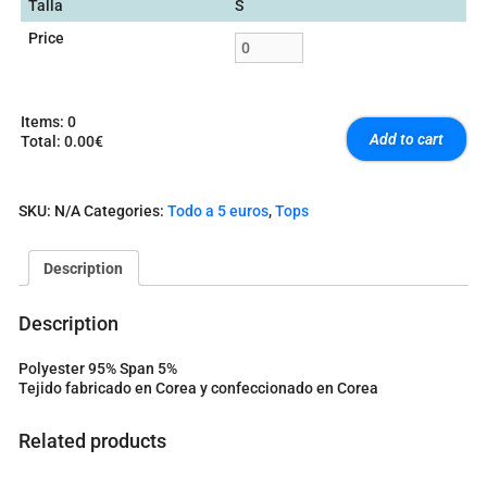
Talla
S
Price
Items
:
0
Add to cart
Total
:
0.00€
0
I
t
SKU:
N/A
Categories:
Todo a 5 euros
,
Tops
e
m
s
Description
.
Y
o
Description
u
r
Polyester 95% Span 5%
t
Tejido fabricado en Corea y confeccionado en Corea
o
t
a
Related products
l
i