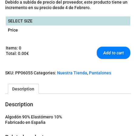
Debido a subida de precio del proveedor, este producto tiene un
incremento en su precio desde 4 de Febrero.
SELECT SIZE
Price
Items
:
0
Add to cart
Total
:
0.00€
0
I
t
SKU:
PP06055
Categories:
Nuestra Tienda
,
Pantalones
e
m
s
Description
.
Y
o
Description
u
r
Algodón 90% Elastómero 10%
t
Fabricado en España
o
t
a