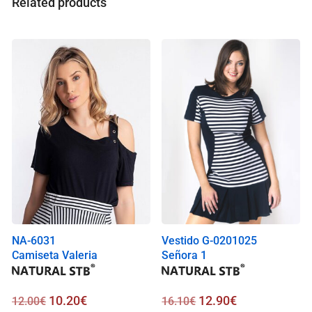
Related products
l
i
s
0
.
0
0
€
NA-6031
Vestido G-0201025
Camiseta Valeria
Señora 1
10.20
€
12.90
€
12.00
€
16.10
€