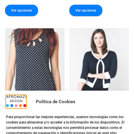
Ver opciones
Ver opciones
Política de Cookies
G-0430064
G-0200040
Para proporcionar las mejores experiencias, usamos tecnologías como los
Dulce
Camelia
cookies para almacenar y/o acceder a la información de los dispositivos. El
consentimiento a estas tecnologías nos permitirá procesar datos como el
comportamiento de navegación o identificaciones únicas en este sitio.