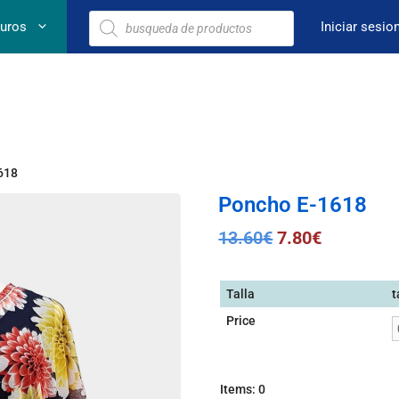
euros
Iniciar sesio
618
Poncho E-1618
13.60
€
7.80
€
Talla
t
Price
Items
:
0