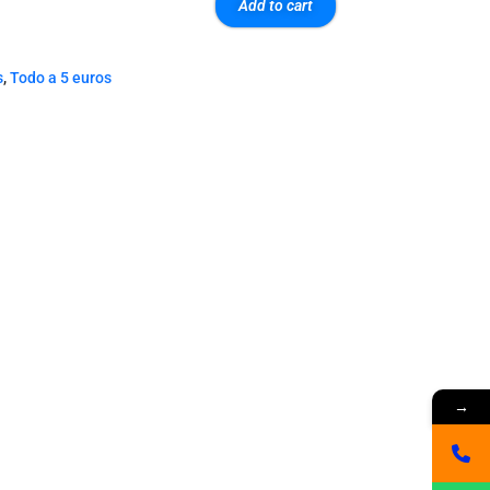
Add to cart
s
,
Todo a 5 euros
→