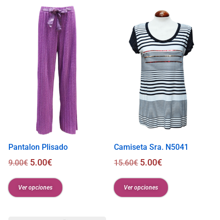
s
0
.
0
0
€
Pantalon Plisado
Camiseta Sra. N5041
5.00
€
5.00
€
9.00
€
15.60
€
Ver opciones
Ver opciones