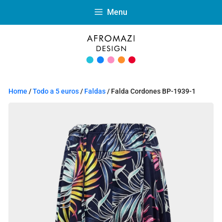
Menu
Home
/
Todo a 5 euros
/
Faldas
/ Falda Cordones BP-1939-1