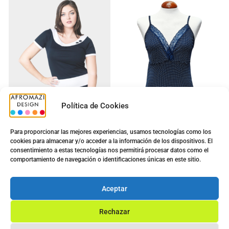
Política de Cookies
Para proporcionar las mejores experiencias, usamos tecnologías como los
cookies para almacenar y/o acceder a la información de los dispositivos. El
Vestido G-0200070 :
Top Sra. G-0430085
consentimiento a estas tecnologías nos permitirá procesar datos como el
Señora 4
5.00
€
comportamiento de navegación o identificaciones únicas en este sitio.
9.70
€
5.00
€
14.40
€
Ver opciones
Aceptar
Ver opciones
Rechazar