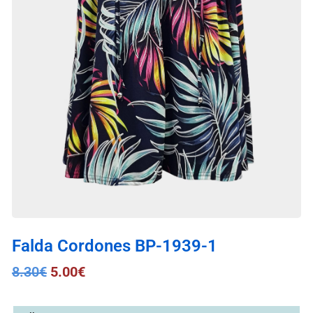
Falda Cordones BP-1939-1
8.30
€
5.00
€