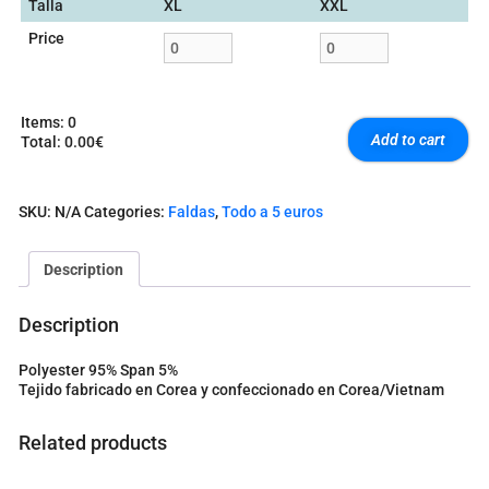
Talla
XL
XXL
Price
Items
:
0
Add to cart
Total
:
0.00€
0
I
t
SKU:
N/A
Categories:
Faldas
,
Todo a 5 euros
e
m
s
Description
.
Y
o
Description
u
r
Polyester 95% Span 5%
t
Tejido fabricado en Corea y confeccionado en Corea/Vietnam
o
t
a
Related products
l
i