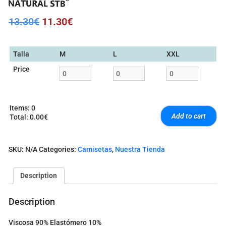
13.30
€
11.30
€
Talla
M
L
XXL
Price
Items
:
0
Add to cart
Total
:
0.00€
0
I
t
SKU:
N/A
Categories:
Camisetas
,
Nuestra Tienda
e
m
s
Description
.
Y
o
Description
u
r
Viscosa 90% Elastómero 10%
t