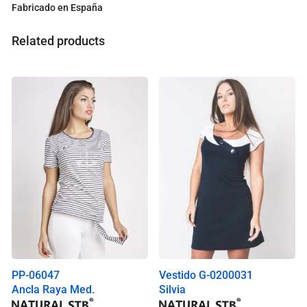
Fabricado en España
o
t
a
Related products
l
i
s
0
.
0
0
€
PP-06047
Vestido G-0200031
Ancla Raya Med.
Silvia