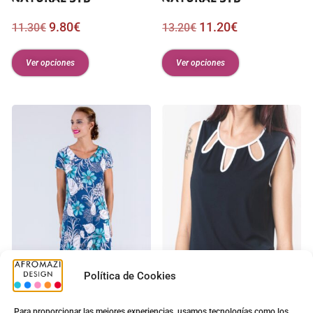
9.80
€
11.20
€
11.30
€
13.20
€
Ver opciones
Ver opciones
Política de Cookies
Vestido Balpo Manga
G-0422464
Para proporcionar las mejores experiencias, usamos tecnologías como los