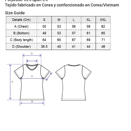
t
Tejido fabricado en Corea y confeccionado en Corea/Vietnam
o
t
Size Guide
a
l
i
s
0
.
0
0
€