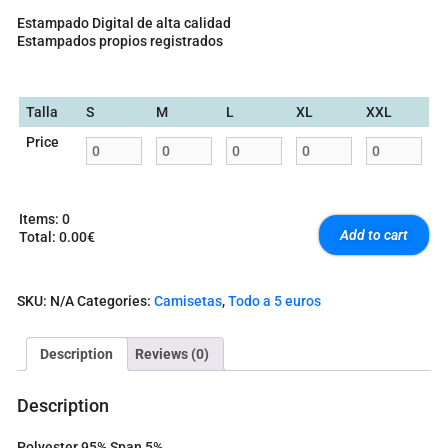
Estampado Digital de alta calidad
Estampados propios registrados
Talla
S
M
L
XL
XXL
Price
Items
:
0
Add to cart
Total
:
0.00€
0
I
t
SKU:
N/A
Categories:
Camisetas
,
Todo a 5 euros
e
m
s
Description
Reviews (0)
.
Y
o
Description
u
r
Polyester 95% Span 5%